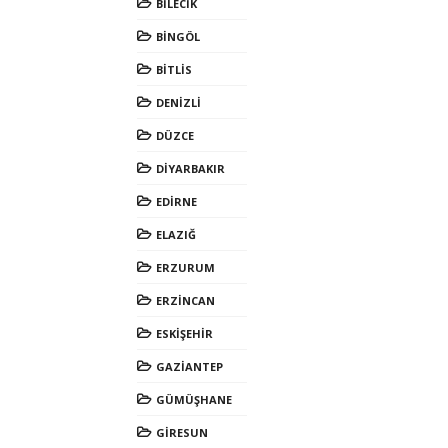
BİLECİK
BİNGÖL
BİTLİS
DENİZLİ
DÜZCE
DİYARBAKIR
EDİRNE
ELAZIĞ
ERZURUM
ERZİNCAN
ESKİŞEHİR
GAZİANTEP
GÜMÜŞHANE
GİRESUN