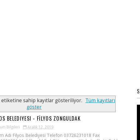
S
etiketine sahip kayıtlar gösteriliyor.
Tüm kayıtları
göster
YOS BELEDIYESI - FİLYOS ZONGULDAK
um Bilgileri
Aralık 12, 2019
m Adı Filyos Belediyesi Telefon 03726231018 Fax