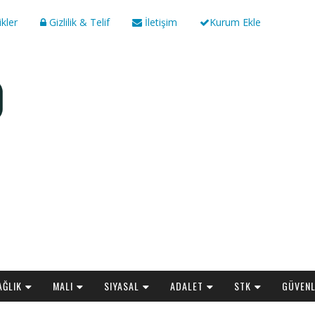
ikler
Gizlilik & Telif
İletişim
Kurum Ekle
AĞLIK
MALI
SIYASAL
ADALET
STK
GÜVENL