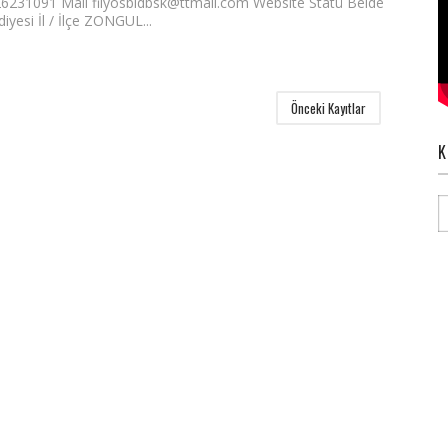
6231091 Mail filyosbldbsk@ttmail.com Website Statü Belde
iyesi İl / İlçe ZONGUL...
Önceki Kayıtlar
K