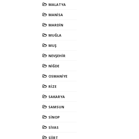
MALATYA
MANİSA
MARDİN
MUĞLA
MUŞ
NEVŞEHİR
NİĞDE
OSMANİYE
RİZE
SAKARYA
SAMSUN
SİNOP
SİVAS
SİİRT