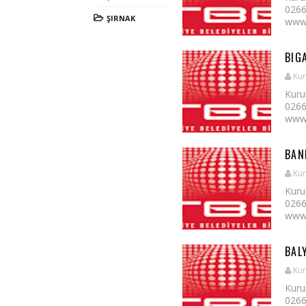
0266
ŞIRNAK
www.
BIG
Kur
Kuru
0266
www.b
BAN
Kur
Kuru
0266
www.
BAL
Kur
Kuru
0266