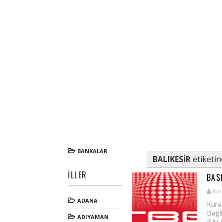
BANKALAR
BALIKESİR
etiketin
İLLER
BAS
Kur
ADANA
Kuru
Bağl
ADIYAMAN
BALIK