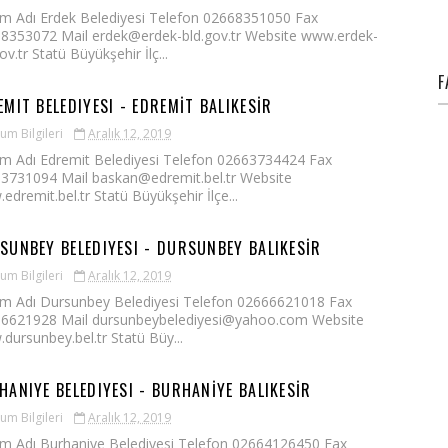
m Adı Erdek Belediyesi Telefon 02668351050 Fax
8353072 Mail erdek@erdek-bld.gov.tr Website www.erdek-
ov.tr Statü Büyükşehir İlç...
F
EMIT BELEDIYESI - EDREMİT BALIKESİR
um Bilgileri
Aralık 12, 2019
m Adı Edremit Belediyesi Telefon 02663734424 Fax
3731094 Mail baskan@edremit.bel.tr Website
edremit.bel.tr Statü Büyükşehir İlçe...
SUNBEY BELEDIYESI - DURSUNBEY BALIKESİR
um Bilgileri
Aralık 12, 2019
m Adı Dursunbey Belediyesi Telefon 02666621018 Fax
6621928 Mail dursunbeybelediyesi@yahoo.com Website
dursunbey.bel.tr Statü Büy...
HANIYE BELEDIYESI - BURHANİYE BALIKESİR
um Bilgileri
Aralık 12, 2019
m Adı Burhaniye Belediyesi Telefon 02664126450 Fax