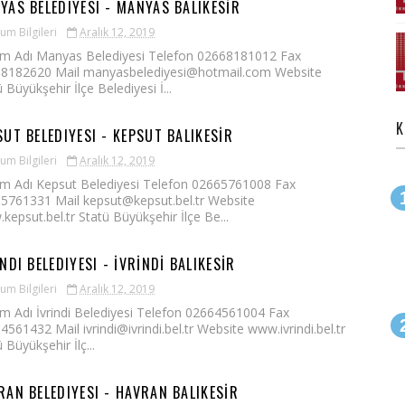
YAS BELEDIYESI - MANYAS BALIKESİR
um Bilgileri
Aralık 12, 2019
m Adı Manyas Belediyesi Telefon 02668181012 Fax
8182620 Mail manyasbelediyesi@hotmail.com Website
 Büyükşehir İlçe Belediyesi İ...
K
SUT BELEDIYESI - KEPSUT BALIKESİR
um Bilgileri
Aralık 12, 2019
m Adı Kepsut Belediyesi Telefon 02665761008 Fax
5761331 Mail kepsut@kepsut.bel.tr Website
kepsut.bel.tr Statü Büyükşehir İlçe Be...
NDI BELEDIYESI - İVRİNDİ BALIKESİR
um Bilgileri
Aralık 12, 2019
m Adı İvrindi Belediyesi Telefon 02664561004 Fax
4561432 Mail ivrindi@ivrindi.bel.tr Website www.ivrindi.bel.tr
 Büyükşehir İlç...
RAN BELEDIYESI - HAVRAN BALIKESİR