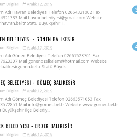
um Bilgileri
Aralık 12, 2019
m Adı Havran Belediyesi Telefon 02664321002 Fax
4321333 Mail havranbelediyesi@gmail.com Website
havran.bel.tr Statü Büyükşehir İ...
EN BELEDIYESI - GÖNEN BALIKESİR
um Bilgileri
Aralık 12, 2019
m Adı Gönen Belediyesi Telefon 02667623701 Fax
7623337 Mail gonenozelkalem@hotmail.com Website
balikesirgonen.bel.tr Statü Büyük...
EÇ BELEDIYESI - GÖMEÇ BALIKESİR
um Bilgileri
Aralık 12, 2019
m Adı Gömeç Belediyesi Telefon 02663571053 Fax
3572851 Mail info@gomec.bel.tr Website www.gomec.bel.tr
 Büyükşehir İlçe Belediy...
EK BELEDIYESI - ERDEK BALIKESİR
um Bilgileri
Aralık 12, 2019