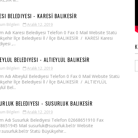
ESI BELEDIYESI - KARESİ BALIKESİR
um Bilgileri
Aralık 12, 2019
m Adı Karesi Belediyesi Telefon 0 Fax 0 Mail Website Statü
kşehir İlçe Belediyesi İl / İlçe BALIKESİR / KARESİ Karesi
iyesi ,...
K
EYLÜL BELEDIYESI - ALTIEYLÜL BALIKESİR
um Bilgileri
Aralık 12, 2019
m Adı Altıeylül Belediyesi Telefon 0 Fax 0 Mail Website Statü
kşehir İlçe Belediyesi İl / İlçe BALIKESİR / ALTIEYLÜL
ylül Bel...
URLUK BELEDIYESI - SUSURLUK BALIKESİR
um Bilgileri
Aralık 12, 2019
m Adı Susurluk Belediyesi Telefon 02668651910 Fax
8651945 Mail susurluk@susurluk.bel.tr Website
susurluk.bel.tr Statü Büyükşehir...