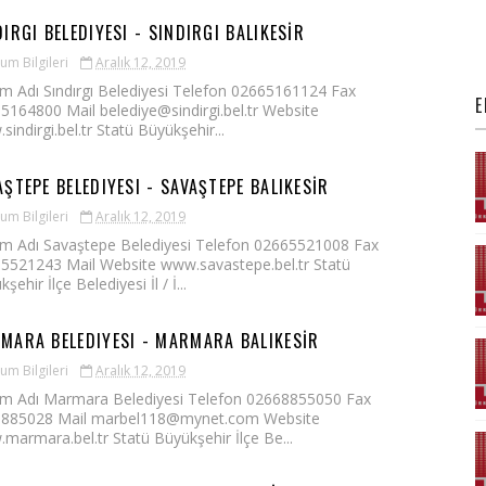
DIRGI BELEDIYESI - SINDIRGI BALIKESİR
um Bilgileri
Aralık 12, 2019
m Adı Sındırgı Belediyesi Telefon 02665161124 Fax
E
5164800 Mail belediye@sindirgi.bel.tr Website
indirgi.bel.tr Statü Büyükşehir...
AŞTEPE BELEDIYESI - SAVAŞTEPE BALIKESİR
um Bilgileri
Aralık 12, 2019
m Adı Savaştepe Belediyesi Telefon 02665521008 Fax
5521243 Mail Website www.savastepe.bel.tr Statü
şehir İlçe Belediyesi İl / İ...
MARA BELEDIYESI - MARMARA BALIKESİR
um Bilgileri
Aralık 12, 2019
m Adı Marmara Belediyesi Telefon 02668855050 Fax
885028 Mail marbel118@mynet.com Website
marmara.bel.tr Statü Büyükşehir İlçe Be...