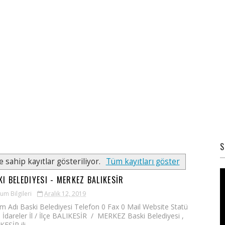
S
e sahip kayıtlar gösteriliyor.
Tüm kayıtları göster
KI BELEDIYESI - MERKEZ BALIKESİR
um Bilgileri
Aralık 12, 2019
m Adı Baski Belediyesi Telefon 0 Fax 0 Mail Website Statü
ı İdareler İl / İlçe BALIKESİR / MERKEZ Baski Belediyesi ,
ESİR ili...