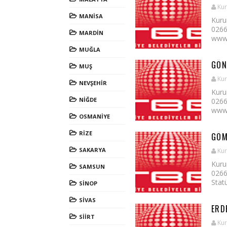
Kur
MANİSA
Kuru
0266
MARDİN
www.
MUĞLA
GÖN
MUŞ
Kur
NEVŞEHİR
Kuru
NİĞDE
0266
www.
OSMANİYE
RİZE
GÖM
SAKARYA
Kur
Kuru
SAMSUN
0266
Statü
SİNOP
SİVAS
ERD
SİİRT
Kur