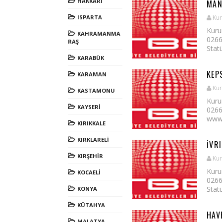
HAKKARİ
MAN
ISPARTA
Kur
Kuru
KAHRAMANMA
0266
RAŞ
Statü
KARABÜK
KEP
KARAMAN
Kur
KASTAMONU
Kuru
KAYSERİ
0266
www.
KIRIKKALE
KIRKLARELİ
İVRI
KIRŞEHİR
Kur
Kuru
KOCAELİ
0266
Statü
KONYA
KÜTAHYA
HAV
MALATYA