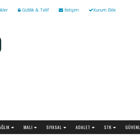
ikler
Gizlilik & Telif
İletişim
Kurum Ekle
AĞLIK
MALI
SIYASAL
ADALET
STK
GÜVENL