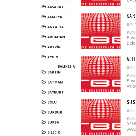
AKSARAY
KAR
AMASYA
Kur
ANTALYA
Kuru
ARDAHAN
Büyü
Beled
ARTVİN
AYDIN
ALTI
BALIKESİR
Kur
BARTIN
Kuru
Büyü
BATMAN
Altıe
BAYBURT
SUS
BOLU
Kur
BURDUR
Kuru
BURSA
0266
www.
BİLECİK