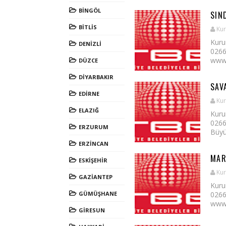
BİNGÖL
SIN
BİTLİS
Kur
Kuru
DENİZLİ
0266
www.s
DÜZCE
DİYARBAKIR
SAV
EDİRNE
Kur
ELAZIĞ
Kuru
0266
ERZURUM
Büyük
ERZİNCAN
MAR
ESKİŞEHİR
Kur
GAZİANTEP
Kuru
GÜMÜŞHANE
0266
www.
GİRESUN