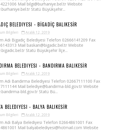
4221006 Mail bilgi@burhaniye.bel.tr Website
burhaniye.bel.tr Statü Büyükşehir...
ADIÇ BELEDIYESI - BİGADİÇ BALIKESİR
um Bilgileri
Aralık 12, 2019
m Adı Bigadiç Belediyesi Telefon 02666141209 Fax
6143313 Mail baskan@bigadic.bel.tr Website
igadic.bel.tr Statü Büyükşehir İlçe...
DIRMA BELEDIYESI - BANDIRMA BALIKESİR
um Bilgileri
Aralık 12, 2019
m Adı Bandırma Belediyesi Telefon 02667111100 Fax
7111144 Mail belediye@bandirma-bld.gov.tr Website
bandirma-bld.gov.tr Statü Bü...
YA BELEDIYESI - BALYA BALIKESİR
um Bilgileri
Aralık 12, 2019
m Adı Balya Belediyesi Telefon 02664861001 Fax
4861001 Mail balyabelediyesi@hotmail.com Website