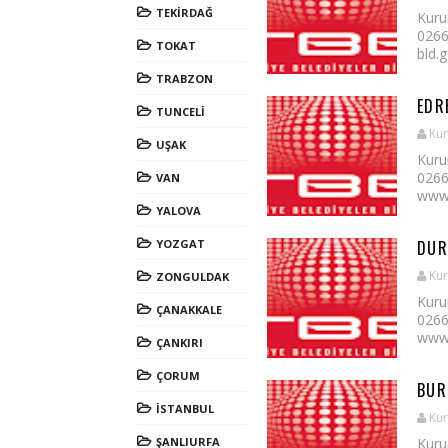
TEKİRDAĞ
Kuru
0266
TOKAT
bld.g
TRABZON
EDR
TUNCELİ
Kur
UŞAK
Kuru
0266
VAN
www.
YALOVA
YOZGAT
DUR
Kur
ZONGULDAK
Kuru
ÇANAKKALE
0266
www.
ÇANKIRI
ÇORUM
BUR
İSTANBUL
Kur
ŞANLIURFA
Kuru