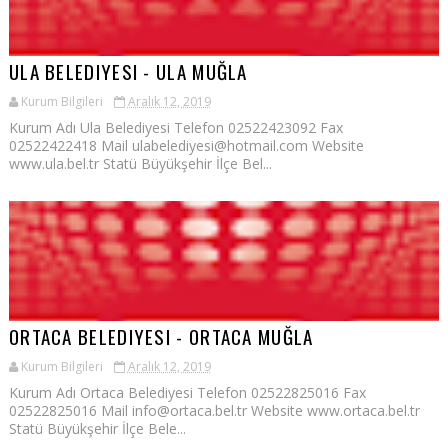
ULA BELEDIYESI - ULA MUĞLA
Kurum Bilgileri
Aralık 12, 2019
Kurum Adı Ula Belediyesi Telefon 02522423092 Fax
02522422418 Mail ulabelediyesi@hotmail.com Website
www.ula.bel.tr Statü Büyükşehir İlçe Bel...
ORTACA BELEDIYESI - ORTACA MUĞLA
Kurum Bilgileri
Aralık 12, 2019
Kurum Adı Ortaca Belediyesi Telefon 02522825016 Fax
02522825016 Mail info@ortaca.bel.tr Website www.ortaca.bel.tr
Statü Büyükşehir İlçe Bele...