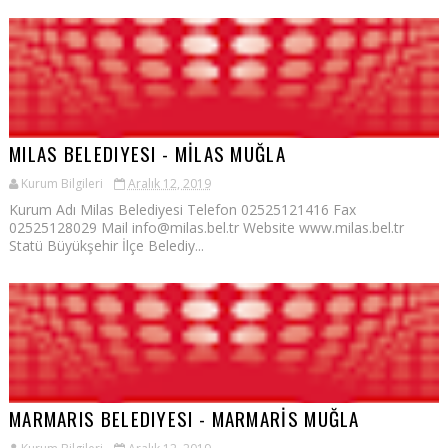
MILAS BELEDIYESI - MİLAS MUĞLA
Kurum Bilgileri
Aralık 12, 2019
Kurum Adı Milas Belediyesi Telefon 02525121416 Fax
02525128029 Mail info@milas.bel.tr Website www.milas.bel.tr
Statü Büyükşehir İlçe Belediy...
MARMARIS BELEDIYESI - MARMARİS MUĞLA