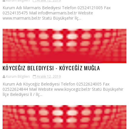
Kurum Bilgileri
Aralık 12, 2019
Kurum Adı Marmaris Belediyesi Telefon 02524121005 Fax
02524135475 Mail info@marmaris.bel.tr Website
www.marmaris.bel.tr Statü Büyükşehir İlç...
KÖYCEĞIZ BELEDIYESI - KÖYCEĞİZ MUĞLA
Kurum Bilgileri
Aralık 12, 2019
Kurum Adı Köyceğiz Belediyesi Telefon 02522624005 Fax
02522624844 Mail Website www.koycegiz.bel.tr Statü Büyükşehir
İlçe Belediyesi İl / İlç...