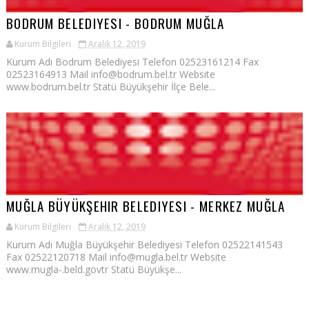
BODRUM BELEDIYESI - BODRUM MUĞLA
Kurum Bilgileri
Aralık 12, 2019
Kurum Adı Bodrum Belediyesi Telefon 02523161214 Fax
02523164913 Mail info@bodrum.bel.tr Website
www.bodrum.bel.tr Statü Büyükşehir İlçe Bele...
MUĞLA BÜYÜKŞEHIR BELEDIYESI - MERKEZ MUĞLA
Kurum Bilgileri
Aralık 12, 2019
Kurum Adı Muğla Büyükşehir Belediyesi Telefon 02522141543
Fax 02522120718 Mail info@mugla.bel.tr Website
www.mugla-.beld.govtr Statü Büyükşe...