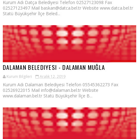
Kurum Adı Datça Belediyesi Telefon 02527123098 Fax
02527123497 Mail baskan@datca.bel.tr Website www.datca.bel.tr
Statü Büyükşehir İlçe Beled...
DALAMAN BELEDIYESI - DALAMAN MUĞLA
Kurum Bilgileri
Aralık 12, 2019
Kurum Adı Dalaman Belediyesi Telefon 05545362273 Fax
02526922015 Mail info@dalaman.bel.tr Website
www.dalaman.bel.tr Statü Büyükşehir İlçe B...