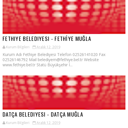
FETHIYE BELEDIYESI - FETHİYE MUĞLA
Kurum Bilgileri
Aralık 12, 2019
Kurum Adı Fethiye Belediyesi Telefon 02526141020 Fax
02526146792 Mail belediyem@fethiye.bel.tr Website
www.fethiye.bel.tr Statü Büyükşehir İ...
DATÇA BELEDIYESI - DATÇA MUĞLA
Kurum Bilgileri
Aralık 12, 2019