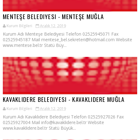
MENTEŞE BELEDIYESI - MENTEŞE MUĞLA
Kurum Bilgileri
Aralık 12, 2019
Kurum Adı Menteşe Belediyesi Telefon 02525945071 Fax
02525945187 Mail mentese_bel.sekreteri@hotmail.com Website
www.mentese.bel.tr Statü Büy...
KAVAKLIDERE BELEDIYESI - KAVAKLIDERE MUĞLA
Kurum Bilgileri
Aralık 12, 2019
Kurum Adı Kavaklıdere Belediyesi Telefon 02525927026 Fax
02525927004 Mail info@kavaklidere.bel.tr Website
www.kavaklidere.bel.tr Statü Büyük...