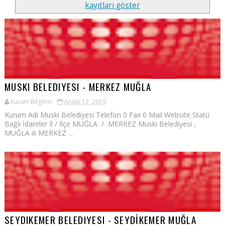
kayıtları göster
MUSKI BELEDIYESI - MERKEZ MUĞLA
Kurum Bilgileri
Aralık 12, 2019
Kurum Adı Muski Belediyesi Telefon 0 Fax 0 Mail Website Statü
Bağlı İdareler İl / İlçe MUĞLA / MERKEZ Muski Belediyesi ,
MUĞLA ili MERKEZ ...
SEYDIKEMER BELEDIYESI - SEYDİKEMER MUĞLA