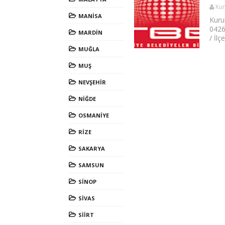
Kur
MANİSA
Kuru
0426
MARDİN
/ İl
MUĞLA
MUŞ
NEVŞEHİR
NİĞDE
OSMANİYE
RİZE
SAKARYA
SAMSUN
SİNOP
SİVAS
SİİRT