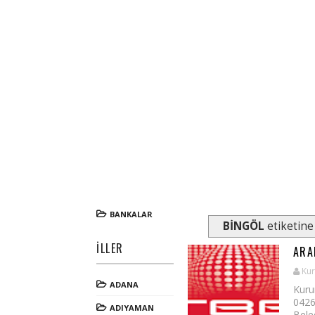
BANKALAR
BİNGÖL
etiketine 
İLLER
ARA
Kur
ADANA
Kuru
0426
ADIYAMAN
Beled