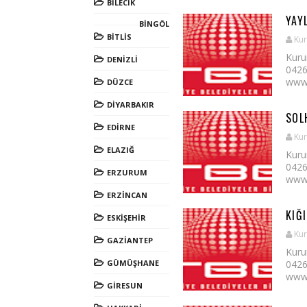
BİLECİK
YAY
BİNGÖL
BİTLİS
Kur
Kuru
DENİZLİ
0426
www.y
DÜZCE
DİYARBAKIR
SOL
EDİRNE
Kur
ELAZIĞ
Kuru
0426
ERZURUM
www.s
ERZİNCAN
KIĞI
ESKİŞEHİR
Kur
GAZİANTEP
Kuru
GÜMÜŞHANE
0426
www.
GİRESUN