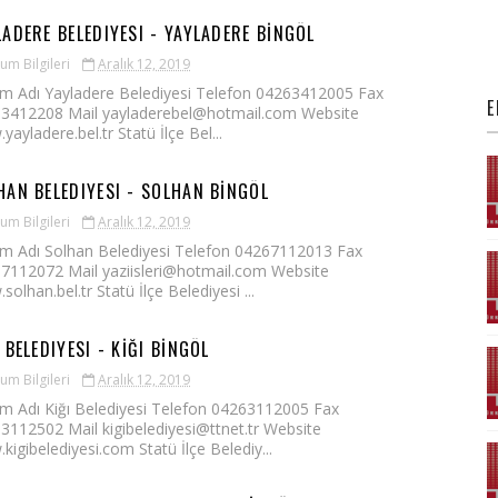
LADERE BELEDIYESI - YAYLADERE BİNGÖL
um Bilgileri
Aralık 12, 2019
m Adı Yayladere Belediyesi Telefon 04263412005 Fax
E
3412208 Mail yayladerebel@hotmail.com Website
ayladere.bel.tr Statü İlçe Bel...
HAN BELEDIYESI - SOLHAN BİNGÖL
um Bilgileri
Aralık 12, 2019
m Adı Solhan Belediyesi Telefon 04267112013 Fax
7112072 Mail yaziisleri@hotmail.com Website
olhan.bel.tr Statü İlçe Belediyesi ...
 BELEDIYESI - KİĞI BİNGÖL
um Bilgileri
Aralık 12, 2019
m Adı Kiğı Belediyesi Telefon 04263112005 Fax
3112502 Mail kigibelediyesi@ttnet.tr Website
kigibelediyesi.com Statü İlçe Belediy...