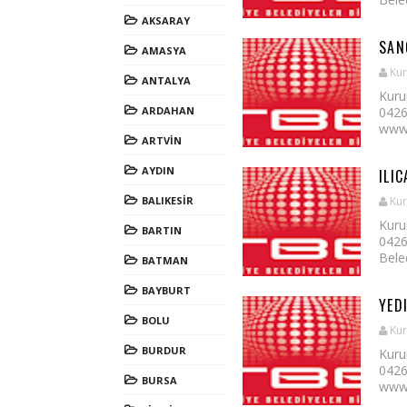
AKSARAY
SAN
AMASYA
Kur
ANTALYA
Kuru
ARDAHAN
0426
www.
ARTVİN
AYDIN
ILIC
BALIKESİR
Kur
Kuru
BARTIN
0426
Beled
BATMAN
BAYBURT
YED
BOLU
Kur
BURDUR
Kuru
0426
BURSA
www.