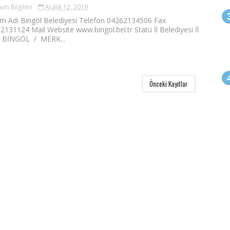
um Bilgileri
Aralık 12, 2019
m Adı Bingöl Belediyesi Telefon 04262134506 Fax
2131124 Mail Website www.bingol.bel.tr Statü İl Belediyesi İl
çe BİNGÖL / MERK...
Önceki Kayıtlar