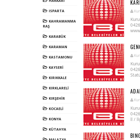
HAKKARİ
KAR
ISPARTA
Kur
Kuru
KAHRAMANMA
0426
RAŞ
www.k
KARABÜK
GEN
KARAMAN
Kur
KASTAMONU
Kuru
KAYSERİ
0426
Statü
KIRIKKALE
KIRKLARELİ
ADA
KIRŞEHİR
Kur
Kuru
KOCAELİ
0426
İl /
KONYA
KÜTAHYA
BIN
MALATYA