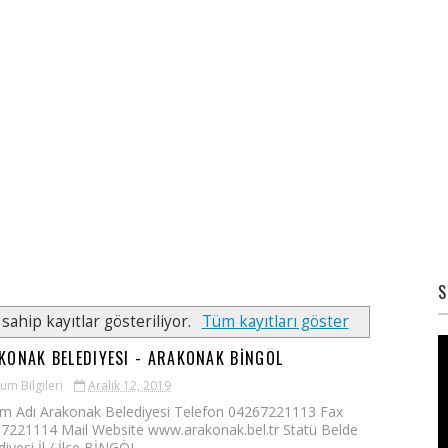
S
sahip kayıtlar gösteriliyor.
Tüm kayıtları göster
KONAK BELEDIYESI - ARAKONAK BİNGÖL
um Bilgileri
Aralık 12, 2019
m Adı Arakonak Belediyesi Telefon 04267221113 Fax
7221114 Mail Website www.arakonak.bel.tr Statü Belde
iyesi İl / İlçe BİNGÖL ...