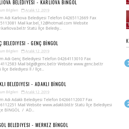
LIOVA BELEDIYESI - KARLIOVA BİNGÖL
um Bilgileri
Aralık 12, 2019
m Adı Karlıova Belediyesi Telefon 04265112669 Fax
5113081 Mail kar.bel_12@hotmail.com Website
arliova.bel.tr Statü İlçe Belediy...
K
Ç BELEDIYESI - GENÇ BİNGÖL
um Bilgileri
Aralık 12, 2019
m Adı Genç Belediyesi Telefon 04264113010 Fax
4112583 Mail bilgi@genc.bel.tr Website www.genc.bel.tr
 İlçe Belediyesi İl / İlçe...
KLI BELEDIYESI - ADAKLI BİNGÖL
um Bilgileri
Aralık 12, 2019
m Adı Adaklı Belediyesi Telefon 04266112007 Fax
6112251 Mail Website www.adakli.bld.tr Statü İlçe Belediyesi
 İlçe BİNGÖL / AD...
GÖL BELEDIYESI - MERKEZ BİNGÖL