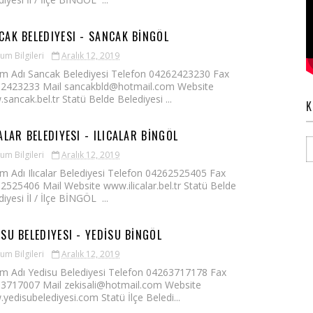
CAK BELEDIYESI - SANCAK BİNGÖL
um Bilgileri
Aralık 12, 2019
m Adı Sancak Belediyesi Telefon 04262423230 Fax
2423233 Mail sancakbld@hotmail.com Website
sancak.bel.tr Statü Belde Belediyesi ...
K
ALAR BELEDIYESI - ILICALAR BİNGÖL
um Bilgileri
Aralık 12, 2019
m Adı Ilıcalar Belediyesi Telefon 04262525405 Fax
2525406 Mail Website www.ilicalar.bel.tr Statü Belde
iyesi İl / İlçe BİNGÖL ...
ISU BELEDIYESI - YEDİSU BİNGÖL
um Bilgileri
Aralık 12, 2019
m Adı Yedisu Belediyesi Telefon 04263717178 Fax
3717007 Mail zekisali@hotmail.com Website
yedisubelediyesi.com Statü İlçe Beledi...