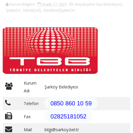
Kurum Bilgileri
Aralık 17, 2021
Büyükşehir İlçe Belediyesi
,
ŞARKÖY
,
TEKİRDAĞ
,
TEKİRDAĞŞARKÖY
Kurum
Şarköy Belediyesi
Adı
0850 860 10 59
Telefon
02825181052
Fax
Mail
bilgi@sarkoy.bel.tr