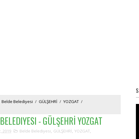
S
Belde Belediyesi
/
GÜLŞEHRİ
/
YOZGAT
/
BELEDIYESI - GÜLŞEHRİ YOZGAT
2, 2019
Belde Belediyesi
,
GÜLŞEHRİ
,
YOZGAT
,