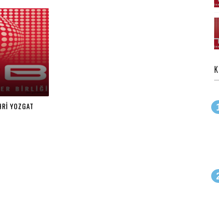
K
EHRİ YOZGAT