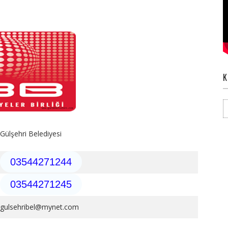
K
Gülşehri Belediyesi
03544271244
03544271245
gulsehribel@mynet.com