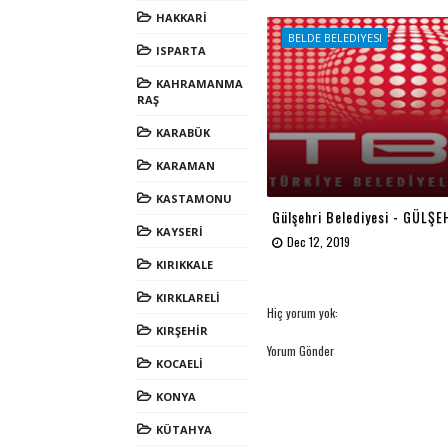
HAKKARİ
BELDE BELEDIYESI
ISPARTA
KAHRAMANMA
RAŞ
KARABÜK
KARAMAN
KASTAMONU
Gülşehri Belediyesi - GÜLŞ
KAYSERİ
Dec 12, 2019
KIRIKKALE
KIRKLARELİ
Hiç yorum yok:
KIRŞEHİR
Yorum Gönder
KOCAELİ
KONYA
KÜTAHYA