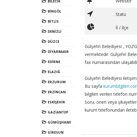
Website
BİLECİK
BİNGÖL
Statü
BİTLİS
İl / İlçe
DENİZLİ
DÜZCE
Gülşehri Belediyesi , YOZG
DİYARBAKIR
vermektedir. Gülşehri Bel
EDİRNE
fax numarasından ulaşabilir
ELAZIĞ
Gülşehri Belediyesi iletişim 
ERZURUM
Bu sayfa
kurumbilgileri.c
ERZİNCAN
bilgileri verilen telefon nu
Soru, öneri veya şikayetlerin
ESKİŞEHİR
kurum telefonundan iletebil
GAZİANTEP
GÜMÜŞHANE
GİRESUN