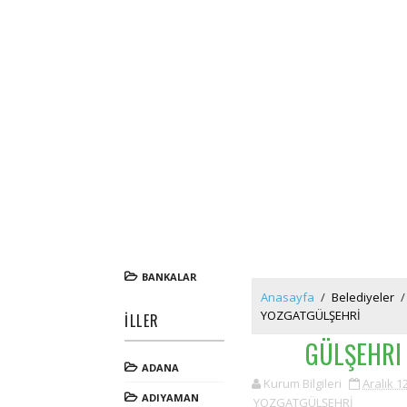
BANKALAR
Anasayfa
/
Belediyeler
/
YOZGATGÜLŞEHRİ
İLLER
GÜLŞEHRI 
ADANA
Kurum Bilgileri
Aralık 1
ADIYAMAN
YOZGATGÜLŞEHRİ