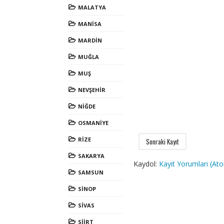
MALATYA
MANİSA
MARDİN
MUĞLA
MUŞ
NEVŞEHİR
NİĞDE
OSMANİYE
RİZE
Sonraki Kayıt
SAKARYA
Kaydol:
Kayıt Yorumları (At
SAMSUN
SİNOP
SİVAS
SİİRT