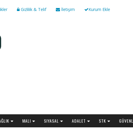
ikler
Gizlilik & Telif
İletişim
Kurum Ekle
AĞLIK
MALI
SIYASAL
ADALET
STK
GÜVENL